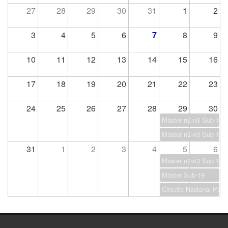
27
28
29
30
31
1
2
3
4
5
6
7
8
9
10
11
12
13
14
15
16
17
18
19
20
21
22
23
24
25
26
27
28
29
30
Máster n2-n3 Sub 13
Máster n2-n3 Sub 17
31
1
2
3
4
5
6
Máster n2-n3 Sub 15
Máster Sub-19
Circuito Nacional Par