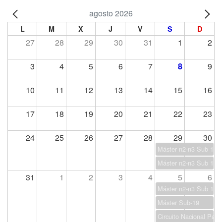
agosto 2026
L
M
X
J
V
S
D
27
28
29
30
31
1
2
3
4
5
6
7
8
9
10
11
12
13
14
15
16
17
18
19
20
21
22
23
24
25
26
27
28
29
30
Máster n2-n3 Sub 13
Máster n2-n3 Sub 17
31
1
2
3
4
5
6
Máster n2-n3 Sub 15
Máster Sub-19
Circuito Nacional Par