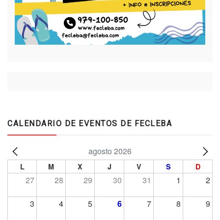
CALENDARIO DE EVENTOS DE FECLEBA
agosto 2026
L
M
X
J
V
S
D
27
28
29
30
31
1
2
3
4
5
6
7
8
9