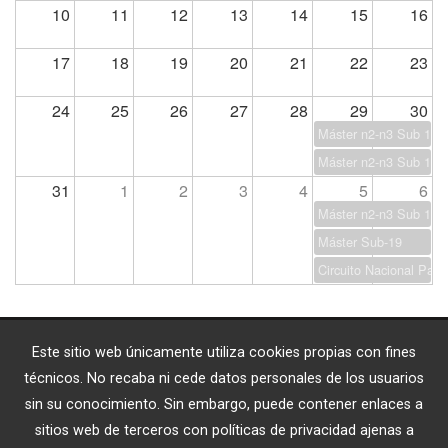
10
11
12
13
14
15
16
17
18
19
20
21
22
23
24
25
26
27
28
29
30
Máster n2-n3 Sub 13
Máster n2-n3 Sub 17
31
1
2
3
4
5
6
Máster n2-n3 Sub 15
Máster Sub-19
Circuito Nacional Par
Este sitio web únicamente utiliza cookies propias con fines
ENLACES EXTERNOS
técnicos. No recaba ni cede datos personales de los usuarios
sin su conocimiento. Sin embargo, puede contener enlaces a
sitios web de terceros con políticas de privacidad ajenas a