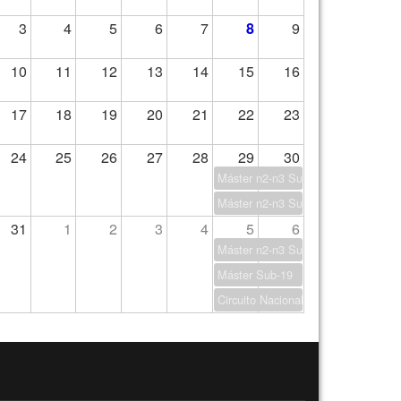
3
4
5
6
7
8
9
10
11
12
13
14
15
16
17
18
19
20
21
22
23
24
25
26
27
28
29
30
Máster n2-n3 Sub 13
Máster n2-n3 Sub 17
31
1
2
3
4
5
6
Máster n2-n3 Sub 15
Máster Sub-19
Circuito Nacional Parabadminton