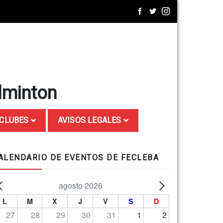
dminton
CLUBES
AVISOS LEGALES
ALENDARIO DE EVENTOS DE FECLEBA
agosto 2026
L
M
X
J
V
S
D
27
28
29
30
31
1
2