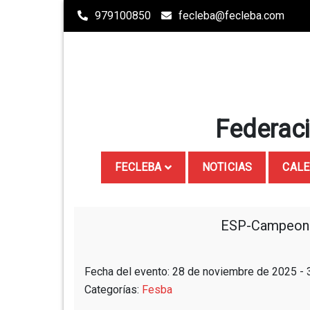
Saltar
979100850
fecleba@fecleba.com
al
contenido
Federaci
FECLEBA
NOTICIAS
CALE
ESP-Campeona
Fecha del evento: 28 de noviembre de 2025 -
Categorías:
Fesba